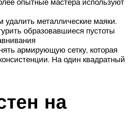
олее опытные мастера используют
ем удалить металлические маяки.
турить образовавшиеся пустоты
авнивания
нять армирующую сетку, которая
консистенции. На один квадратный
стен на