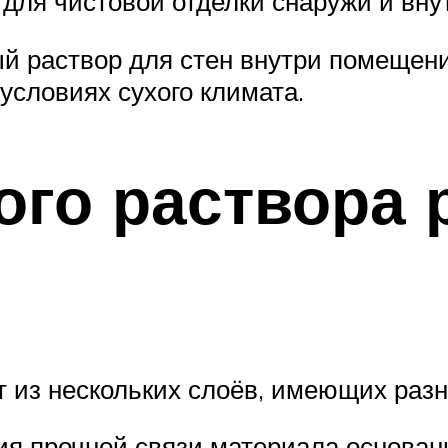
для чистовой отделки снаружи и вну
ый раствор для стен внутри помещен
условиях сухого климата.
ого раствора
 из нескольких слоёв, имеющих раз
ия прочной связи материала основан