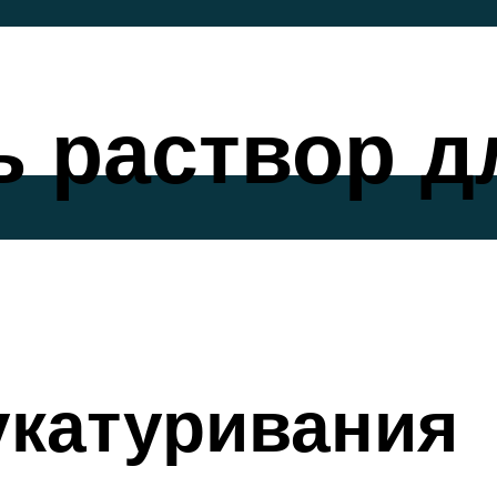
ь раствор д
и
укатуривания