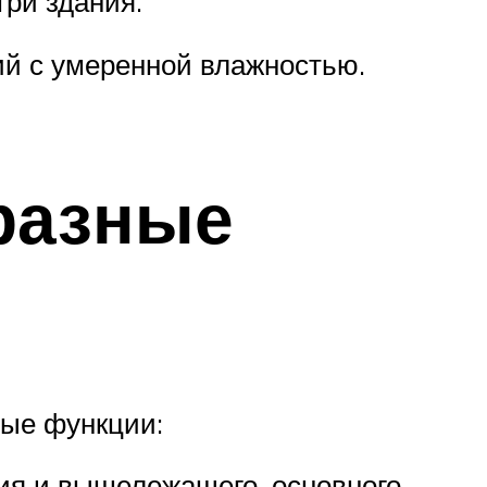
три здания.
ий с умеренной влажностью.
 разные
ные функции:
ия и вышележащего, основного