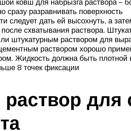
шой ковш для набрызга раствора – б
но сразу разравнивать поверхность
ти следует дать ей высохнуть, а зат
 после схватывания раствора. Штука
или штукатурным раствором для выр
 цементным раствором хорошо приме
ом. Жидкость должна быть плотной 
ньше 8 точек фиксации
раствор для 
та