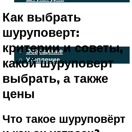
ВЕНТИЛИРУЕМЫЕ ФАСАДЫ
Как выбрать
ФАСАДНЫЙ САЙДИНГ
шуруповерт:
ОСВЕЩЕНИЕ И УТЕПЛЕНИЕ
критерии и советы,
Освещение
какой шуруповерт
Утепление
ДЕКОР
выбрать, а также
цены
МЕНЮ
Что такое шуруповёрт