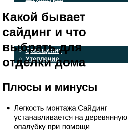
ВЕНТИЛИРУЕМЫЕ ФАСАДЫ
Какой бывает
ФАСАДНЫЙ САЙДИНГ
сайдинг и что
ОСВЕЩЕНИЕ И УТЕПЛЕНИЕ
выбрать для
Освещение
отделки дома
Утепление
ДЕКОР
Плюсы и минусы
МЕНЮ
Легкость монтажа.Сайдинг
устанавливается на деревянную
опалубку при помощи