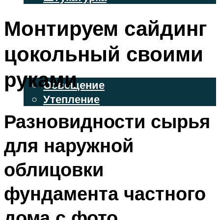
ВЕНТИЛИРУЕМЫЕ ФАСАДЫ
Монтируем сайдинг
ФАСАДНЫЙ САЙДИНГ
цокольный своими
ОСВЕЩЕНИЕ И УТЕПЛЕНИЕ
руками
Освещение
Утепление
Разновидности сырья
ДЕКОР
для наружной
МЕНЮ
облицовки
фундамента частного
дома с фото