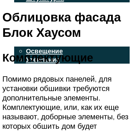
ВЕНТИЛИРУЕМЫЕ ФАСАДЫ
Облицовка фасада
ФАСАДНЫЙ САЙДИНГ
Блок Хаусом
ОСВЕЩЕНИЕ И УТЕПЛЕНИЕ
Освещение
Комплектующие
Утепление
ДЕКОР
Помимо рядовых панелей, для
установки обшивки требуются
МЕНЮ
дополнительные элементы.
Комплектующие, или, как их еще
называют, доборные элементы, без
которых обшить дом будет