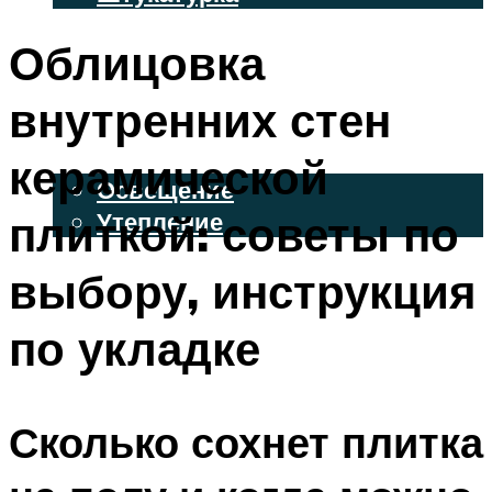
ВЕНТИЛИРУЕМЫЕ ФАСАДЫ
Облицовка
ФАСАДНЫЙ САЙДИНГ
внутренних стен
ОСВЕЩЕНИЕ И УТЕПЛЕНИЕ
керамической
Освещение
плиткой: советы по
Утепление
ДЕКОР
выбору, инструкция
по укладке
МЕНЮ
Сколько сохнет плитка