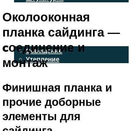
ВЕНТИЛИРУЕМЫЕ ФАСАДЫ
Околооконная
ФАСАДНЫЙ САЙДИНГ
планка сайдинга —
ОСВЕЩЕНИЕ И УТЕПЛЕНИЕ
cоединение и
Освещение
монтаж
Утепление
ДЕКОР
Финишная планка и
МЕНЮ
прочие доборные
элементы для
сайдинга