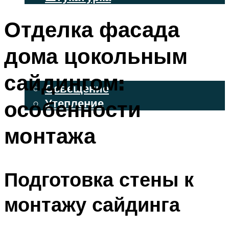
ВЕНТИЛИРУЕМЫЕ ФАСАДЫ
Отделка фасада
ФАСАДНЫЙ САЙДИНГ
дома цокольным
ОСВЕЩЕНИЕ И УТЕПЛЕНИЕ
сайдингом:
Освещение
особенности
Утепление
ДЕКОР
монтажа
МЕНЮ
Подготовка стены к
монтажу сайдинга