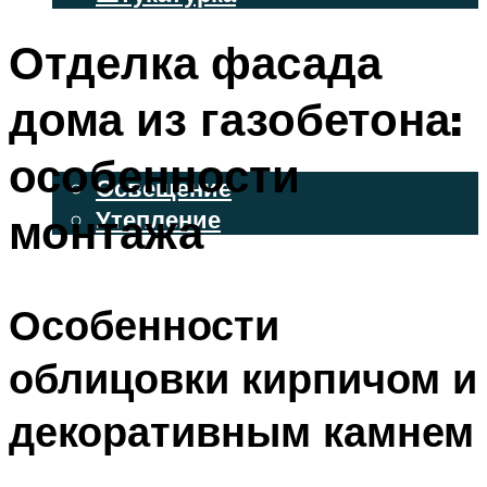
ВЕНТИЛИРУЕМЫЕ ФАСАДЫ
Отделка фасада
ФАСАДНЫЙ САЙДИНГ
дома из газобетона:
ОСВЕЩЕНИЕ И УТЕПЛЕНИЕ
особенности
Освещение
монтажа
Утепление
ДЕКОР
Особенности
МЕНЮ
облицовки кирпичом и
декоративным камнем