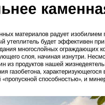
ьнее каменна
ных материалов радует изобилием 
дый утеплитель будет эффективен пр
дания многослойных ограждающих ко
ющего слоя, начиная изнутри. Несмот
дин из продуктов нашей жизнедеятель
ния газобетона, характеризующегося
«пропускной способностью», и минер