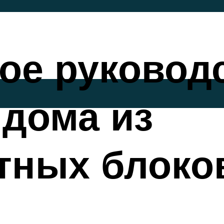
ое руковод
дома из
тных блоко