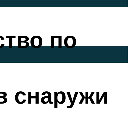
ство по
в снаружи