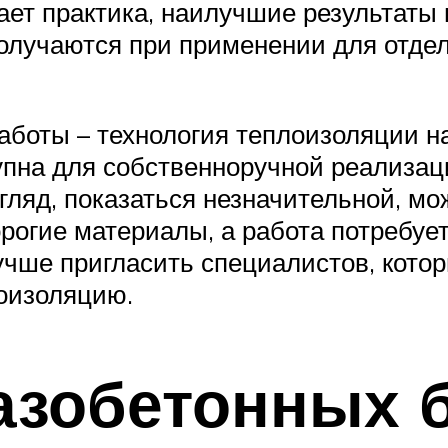
вает практика, наилучшие результат
лучаются при применении для отдель
работы – технология теплоизоляции н
упна для собственноручной реализац
гляд, показаться незначительной, мо
орогие материалы, а работа потребу
лучше пригласить специалистов, кото
оизоляцию.
азобетонных 