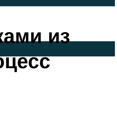
ками из
оцесс