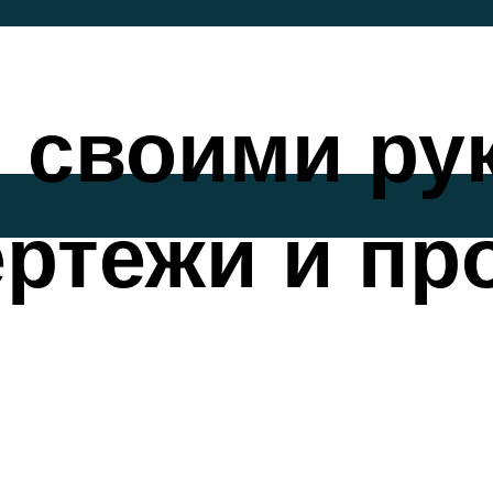
 своими ру
ертежи и пр