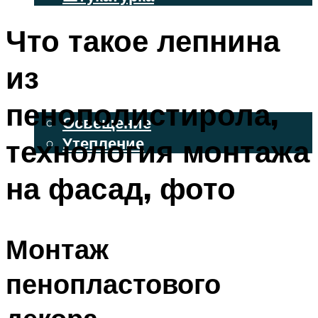
ВЕНТИЛИРУЕМЫЕ ФАСАДЫ
Что такое лепнина
ФАСАДНЫЙ САЙДИНГ
из
ОСВЕЩЕНИЕ И УТЕПЛЕНИЕ
пенополистирола,
Освещение
технология монтажа
Утепление
ДЕКОР
на фасад, фото
МЕНЮ
Монтаж
пенопластового