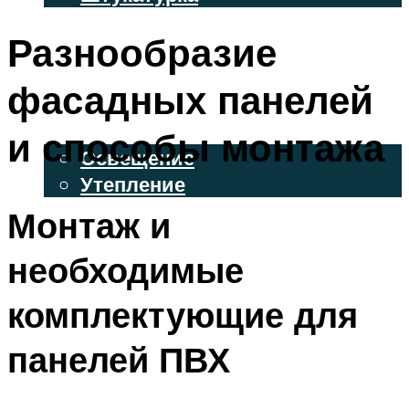
ВЕНТИЛИРУЕМЫЕ ФАСАДЫ
Разнообразие
ФАСАДНЫЙ САЙДИНГ
фасадных панелей
ОСВЕЩЕНИЕ И УТЕПЛЕНИЕ
и способы монтажа
Освещение
Утепление
Монтаж и
ДЕКОР
необходимые
МЕНЮ
комплектующие для
панелей ПВХ