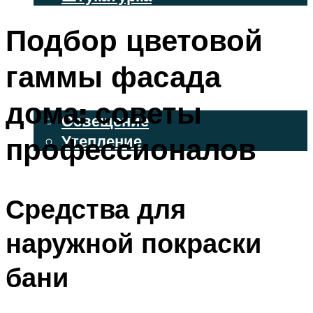
ВЕНТИЛИРУЕМЫЕ ФАСАДЫ
Подбор цветовой
ФАСАДНЫЙ САЙДИНГ
гаммы фасада
ОСВЕЩЕНИЕ И УТЕПЛЕНИЕ
дома: советы
Освещение
профессионалов
Утепление
ДЕКОР
Средства для
МЕНЮ
наружной покраски
бани