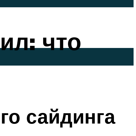
ил: что
го сайдинга