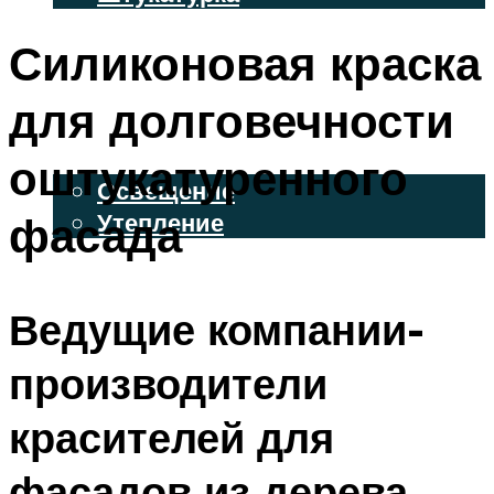
ВЕНТИЛИРУЕМЫЕ ФАСАДЫ
Силиконовая краска
ФАСАДНЫЙ САЙДИНГ
для долговечности
ОСВЕЩЕНИЕ И УТЕПЛЕНИЕ
оштукатуренного
Освещение
фасада
Утепление
ДЕКОР
Ведущие компании-
МЕНЮ
производители
красителей для
фасадов из дерева