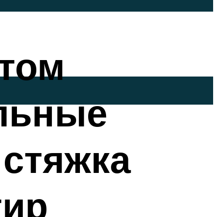
итом
льные
 стяжка
тир