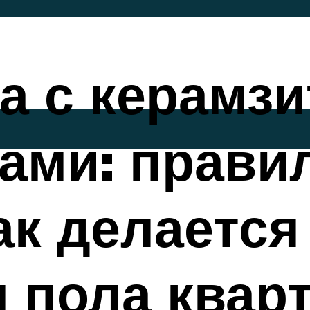
а с керамз
ками: прави
ак делается
 пола квар