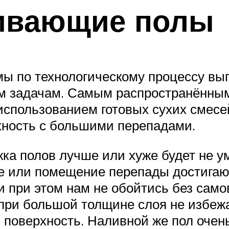
ивающие полы
мы по технологическому процессу вы
м задачам. Самым распространённым
спользованием готовых сухих смесей
хность с большими перепадами.
жка полов лучше или хуже будет не у
е или помещение перепады достигают
и при этом нам не обойтись без сам
при большой толщине слоя не избежат
поверхность. Наливной же пол очень