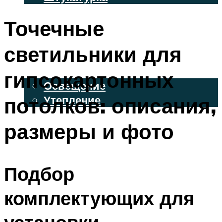
ВЕНТИЛИРУЕМЫЕ ФАСАДЫ
Точечные
ФАСАДНЫЙ САЙДИНГ
светильники для
ОСВЕЩЕНИЕ И УТЕПЛЕНИЕ
гипсокартонных
Освещение
потолков: описания,
Утепление
ДЕКОР
размеры и фото
МЕНЮ
Подбор
комплектующих для