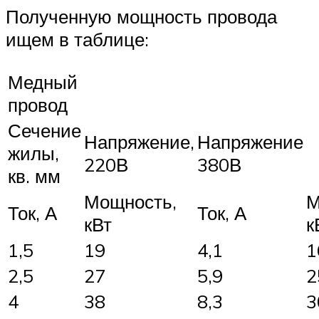
Полученную мощность провода
ищем в таблице:
Медный
провод
Сечение
Напряжение,
Напряжение
жилы,
220В
380В
кв. мм
Мощность,
М
Ток, А
Ток, А
кВт
к
1,5
19
4,1
1
2,5
27
5,9
2
4
38
8,3
3