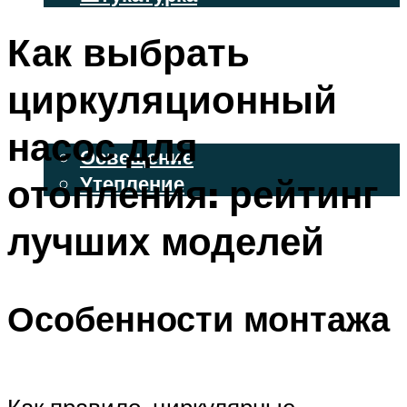
ВЕНТИЛИРУЕМЫЕ ФАСАДЫ
Как выбрать
ФАСАДНЫЙ САЙДИНГ
циркуляционный
ОСВЕЩЕНИЕ И УТЕПЛЕНИЕ
насос для
Освещение
отопления: рейтинг
Утепление
ДЕКОР
лучших моделей
МЕНЮ
Особенности монтажа