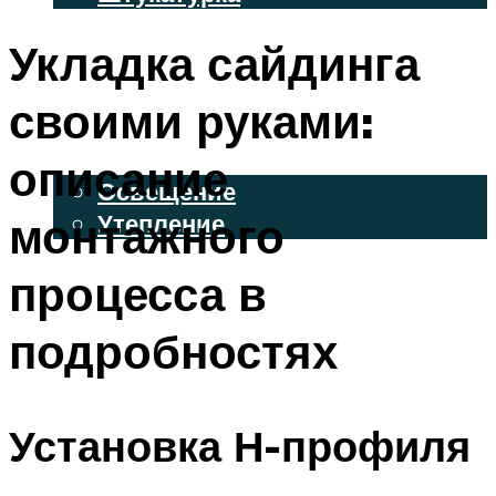
ВЕНТИЛИРУЕМЫЕ ФАСАДЫ
Укладка сайдинга
ФАСАДНЫЙ САЙДИНГ
своими руками:
ОСВЕЩЕНИЕ И УТЕПЛЕНИЕ
описание
Освещение
монтажного
Утепление
ДЕКОР
процесса в
подробностях
МЕНЮ
Установка Н-профиля