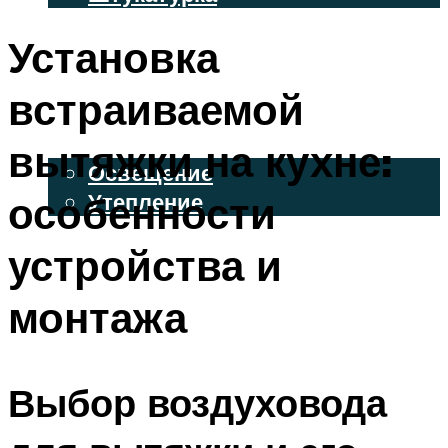
ВЕНТИЛИРУЕМЫЕ ФАСАДЫ
Установка
ФАСАДНЫЙ САЙДИНГ
встраиваемой
ОСВЕЩЕНИЕ И УТЕПЛЕНИЕ
вытяжки на кухне:
Освещение
особенности
Утепление
ДЕКОР
устройства и
монтажа
МЕНЮ
Выбор воздуховода