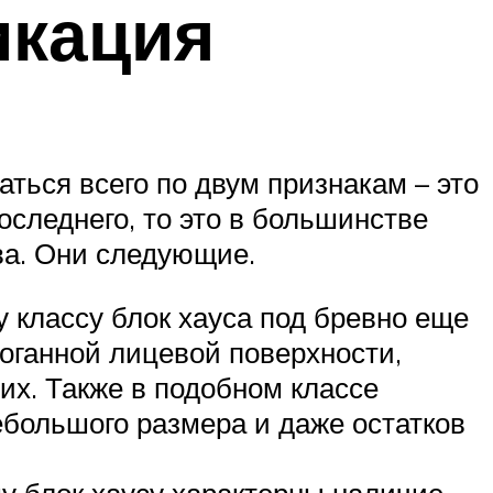
икация
ься всего по двум признакам – это
последнего, то это в большинстве
тва. Они следующие.
му классу блок хауса под бревно еще
роганной лицевой поверхности,
их. Также в подобном классе
большого размера и даже остатков
му блок хаусу характерны наличие