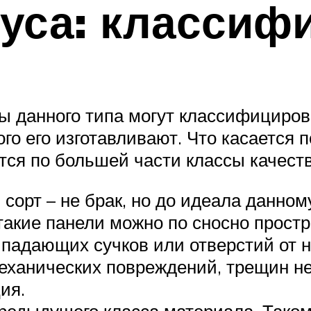
уса: классиф
данного типа могут классифицироват
ого его изготавливают. Что касается 
ятся по большей части классы качес
й сорт – не брак, но до идеала данно
 такие панели можно по сносно прост
падающих сучков или отверстий от н
еханических повреждений, трещин не
ия.
предыдущего класса материала. Тако