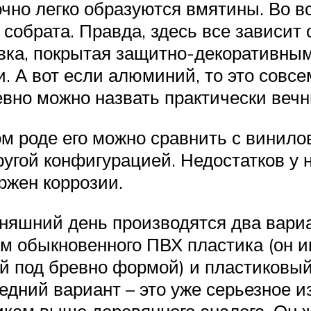
точно легко образуются вмятины. Во 
собрата. Правда, здесь все зависит о
овка, покрытая защитно-декоративным
. А вот если алюминий, то это совсем
евно можно назвать практически веч
ом роде его можно сравнить с винило
другой конфигурацией. Недостатков у 
ержен коррозии.
дняшний день производятся два вариа
м обыкновенного ПВХ пластика (он и
ой под бревно формой) и пластиковы
дний вариант – это уже серьезное и
кам выше деревянного аналога. Он ж