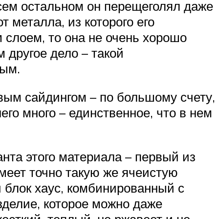
всем остальном он перещеголял даже
т металла, из которого его
 слоем, то она не очень хорошо
 другое дело – такой
ным.
вым сайдингом – по большому счету,
него много – единственное, что в нем
нта этого материала – первый из
меет точно такую же ячеистую
й блок хаус, комбинированный с
зделие, которое можно даже
есткий, теплый, не ржавеет и не