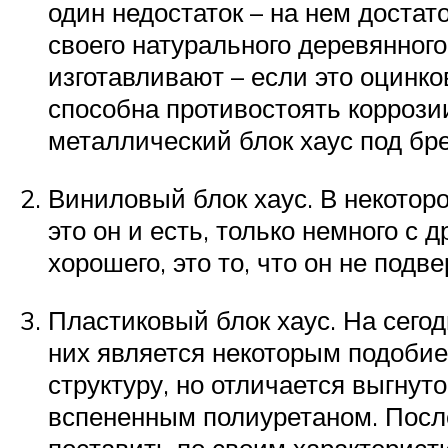
один недостаток – на нем доста
своего натурального деревянного 
изготавливают – если это оцинк
способна противостоять коррозии
металлический блок хаус под бр
Виниловый блок хаус. В некотор
это он и есть, только немного с 
хорошего, это то, что он не подв
Пластиковый блок хаус. На сего
них является некоторым подобие
структуру, но отличается выгнут
вспененным полиуретаном. После
поставить по своим характеристи