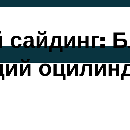
сайдинг: Б
ий оцилин