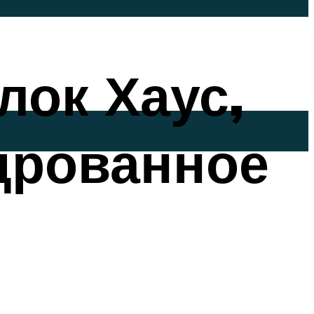
лок Хаус,
дрованное