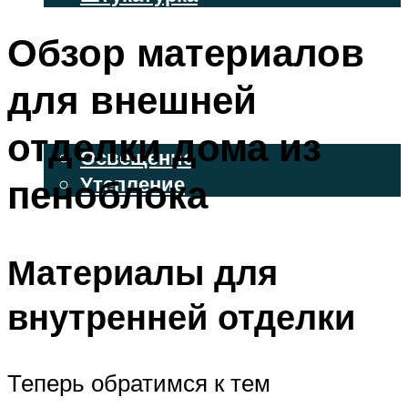
ВЕНТИЛИРУЕМЫЕ ФАСАДЫ
Обзор материалов
ФАСАДНЫЙ САЙДИНГ
для внешней
ОСВЕЩЕНИЕ И УТЕПЛЕНИЕ
отделки дома из
Освещение
пеноблока
Утепление
ДЕКОР
Материалы для
МЕНЮ
внутренней отделки
Теперь обратимся к тем