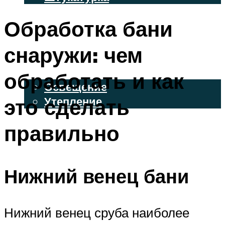
ВЕНТИЛИРУЕМЫЕ ФАСАДЫ
Обработка бани
ФАСАДНЫЙ САЙДИНГ
снаружи: чем
ОСВЕЩЕНИЕ И УТЕПЛЕНИЕ
обработать и как
Освещение
это сделать
Утепление
ДЕКОР
правильно
МЕНЮ
Нижний венец бани
Нижний венец сруба наиболее