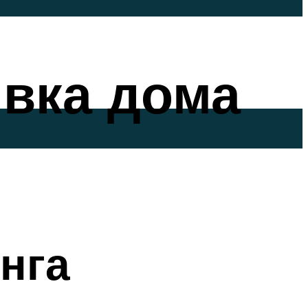
вка дома
нга