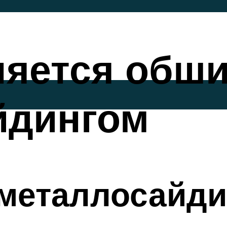
няется обши
йдингом
металлосайди