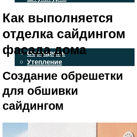
ВЕНТИЛИРУЕМЫЕ ФАСАДЫ
Как выполняется
ФАСАДНЫЙ САЙДИНГ
отделка сайдингом
ОСВЕЩЕНИЕ И УТЕПЛЕНИЕ
фасада дома
Освещение
Утепление
Создание обрешетки
ДЕКОР
для обшивки
МЕНЮ
сайдингом