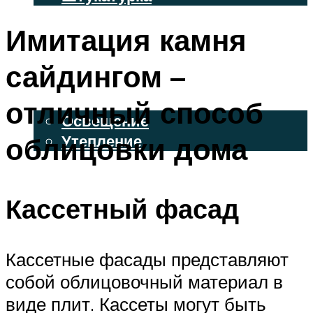
ВЕНТИЛИРУЕМЫЕ ФАСАДЫ
Имитация камня
ФАСАДНЫЙ САЙДИНГ
сайдингом –
ОСВЕЩЕНИЕ И УТЕПЛЕНИЕ
отличный способ
Освещение
облицовки дома
Утепление
ДЕКОР
Кассетный фасад
МЕНЮ
Кассетные фасады представляют
собой облицовочный материал в
виде плит. Кассеты могут быть