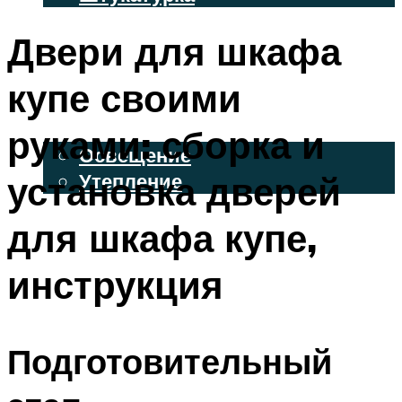
ВЕНТИЛИРУЕМЫЕ ФАСАДЫ
Двери для шкафа
ФАСАДНЫЙ САЙДИНГ
купе своими
ОСВЕЩЕНИЕ И УТЕПЛЕНИЕ
руками: сборка и
Освещение
установка дверей
Утепление
ДЕКОР
для шкафа купе,
инструкция
МЕНЮ
Подготовительный