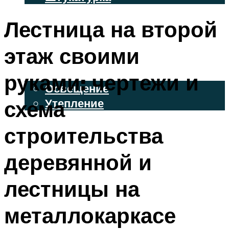
ВЕНТИЛИРУЕМЫЕ ФАСАДЫ
Лестница на второй
ФАСАДНЫЙ САЙДИНГ
этаж своими
ОСВЕЩЕНИЕ И УТЕПЛЕНИЕ
руками: чертежи и
Освещение
схема
Утепление
ДЕКОР
строительства
деревянной и
МЕНЮ
лестницы на
металлокаркасе